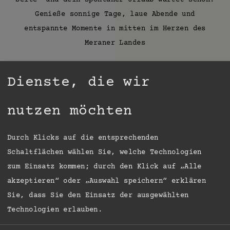
Seite- und dein spontaner Urlaub wartet schon.
Genieße sonnige Tage, laue Abende und
entspannte Momente in mitten im Herzen des
Meraner Landes
Dienste, die wir
Jetzt Last- minute buchen und den August in
Südtirol genießen- wir freuen uns auf euch :)
nutzen möchten
ab 4 Nächte
Durch Klicks auf die entsprechenden
Ab 349,20€ p. P. inklusive Frühstück
Schaltflächen wählen Sie, welche Technologien
zum Einsatz kommen; durch den Klick auf „Alle
akzeptieren“ oder „Auswahl speichern“ erklären
Gültig im Zeitraum 26.07-31.08.26
Sie, dass Sie den Einsatz der ausgewählten
Technologien erlauben.
*nicht anwendbar für bereits bestehende Buchungen