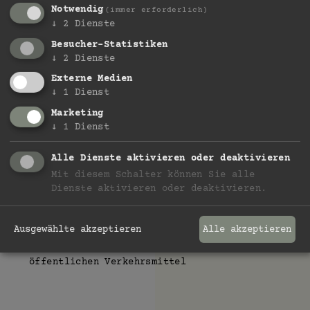
Notwendig
(immer erforderlich)
↓
2
Dienste
Besucher-Statistiken
↓
2
Dienste
Inklusivleistungen:
Externe Medien
Reichhaltiges Frühstücksbuffet mit
↓
1
Dienst
zahlreichen regionalen & hofeigenen
Marketing
Produkten
↓
1
Dienst
NEU: Wellnessbereich mit zwei Saunas sowie
Alle Dienste aktivieren oder deaktivieren
API Infrarot-Sauna und Dachterrasse
Mit diesem Schalter können Sie alle
Tee inkl. Teekocher auf dem Zimmer
Dienste aktivieren oder deaktivieren.
Kostenloser Shuttleservice vom & zum Bahnhof
in Meran/Untermais
Ausgewählte akzeptieren
Alle akzeptieren
Südtirol Guest Pass inkl. Nutzung aller
öffentlichen Verkehrsmittel