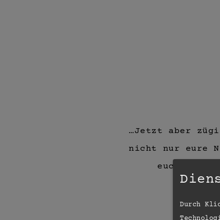
…Jetzt aber züg
nicht nur eure N
euch in gan
Dien
Durch Kli
Technolog