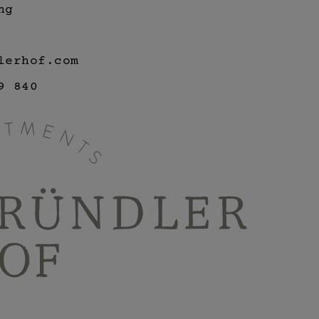
ng
lerhof.com
9 840