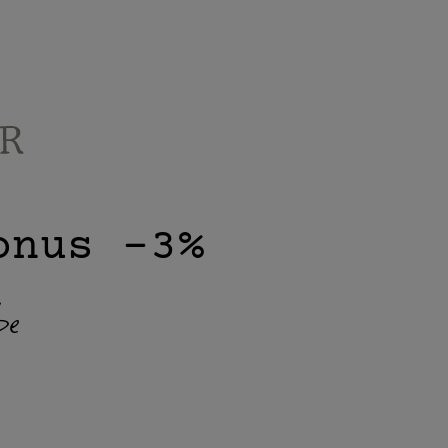
onus -3%
be