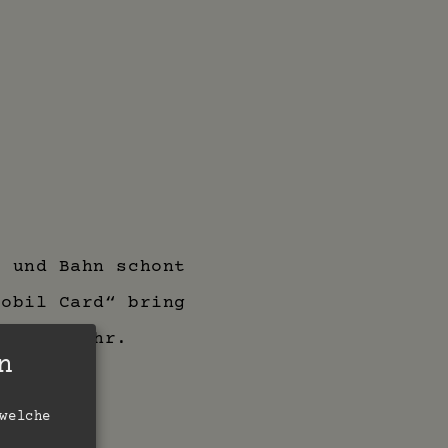
s und Bahn schont
mobil Card“ bring
h viel mehr.
n
welche