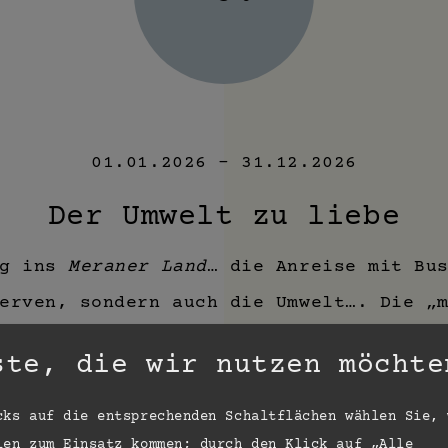
01.01.2026 - 31.12.2026
Der Umwelt zu liebe
ig ins
Meraner Land
… die Anreise mit Bu
erven, sondern auch die Umwelt…. Die „
z Südtirol an euren Wunschziel und noc
ste, die wir nutzen möchte
cks auf die entsprechenden Schaltflächen wählen Sie, 
ien zum Einsatz kommen; durch den Klick auf „Alle